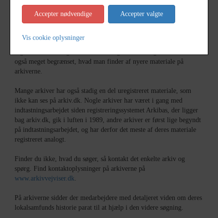
at de fleste arkiver har meget af denne type materiale.
Accepter nødvendige
Accepter valgte
Hovedparten af det indsamlede materiale tilhører perioden fra før
alt blev digitalt. Det har været relativt let for arkiverne at indsamle
Vis cookie oplysninger
det analoge materiale, hvorimod opgaven med at indsamle det
digitale materiale, giver arkiverne nogle udfordringer. Derfor er det
også meget begrænset, hvad man finder af nyere materiale på
arkiverne.
Mange arkiver har også stadig en del uregistreret materiale, som
ikke kan ses på arkiv.dk. Nogle arkiver har været i gang med
indtastningsarbejdet siden registreringssystemet Arkibas, der ligger
bag arkiv.dk, gik i luften i 1989, andre arkiver er først lige begyndt
på indtastningsarbejdet, og har derfor det meste af deres materiale
registreret analogt.
Finder du ikke, hvad du søger, så kontakt det enkelte arkiv og
spørg. Find kontaktoplysninger på arkiverne på
www.arkivvejviser.dk
.
På arkiverne sidder der medarbejdere med detaljeret viden om deres
lokalsamfunds historie parat til at hjælp i den videre søgning.