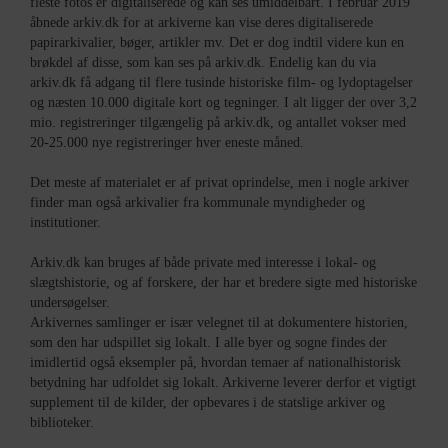
fleste fotos er digitaliserede og kan ses umiddelbart. I februar 2019
åbnede arkiv.dk for at arkiverne kan vise deres digitaliserede
papirarkivalier, bøger, artikler mv. Det er dog indtil videre kun en
brøkdel af disse, som kan ses på arkiv.dk. Endelig kan du via
arkiv.dk få adgang til flere tusinde historiske film- og lydoptagelser
og næsten 10.000 digitale kort og tegninger. I alt ligger der over 3,2
mio. registreringer tilgængelig på arkiv.dk, og antallet vokser med
20-25.000 nye registreringer hver eneste måned.
Det meste af materialet er af privat oprindelse, men i nogle arkiver
finder man også arkivalier fra kommunale myndigheder og
institutioner.
Arkiv.dk kan bruges af både private med interesse i lokal- og
slægtshistorie, og af forskere, der har et bredere sigte med historiske
undersøgelser.
Arkivernes samlinger er især velegnet til at dokumentere historien,
som den har udspillet sig lokalt. I alle byer og sogne findes der
imidlertid også eksempler på, hvordan temaer af nationalhistorisk
betydning har udfoldet sig lokalt. Arkiverne leverer derfor et vigtigt
supplement til de kilder, der opbevares i de statslige arkiver og
biblioteker.