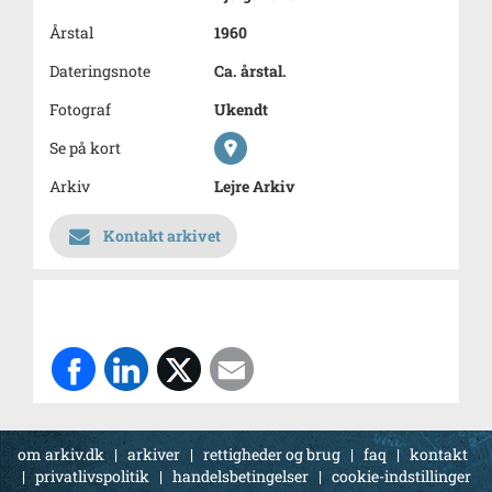
Årstal
1960
Dateringsnote
Ca. årstal.
Fotograf
Ukendt
Se på kort
Arkiv
Lejre Arkiv
Kontakt arkivet
om arkiv.dk
|
arkiver
|
rettigheder og brug
|
faq
|
kontakt
|
privatlivspolitik
|
handelsbetingelser
|
cookie-indstillinger