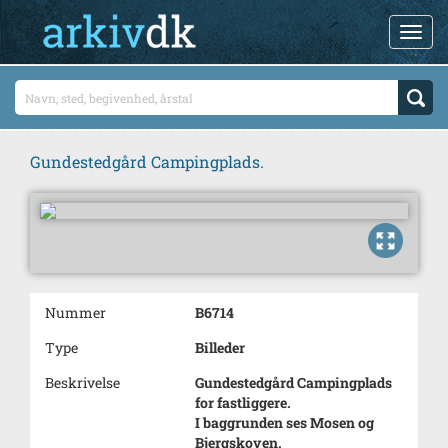
Gundestedgård Campingplads.
Nummer
B6714
Type
Billeder
Beskrivelse
Gundestedgård Campingplads
for fastliggere.
I baggrunden ses Mosen og
Bjergskoven.