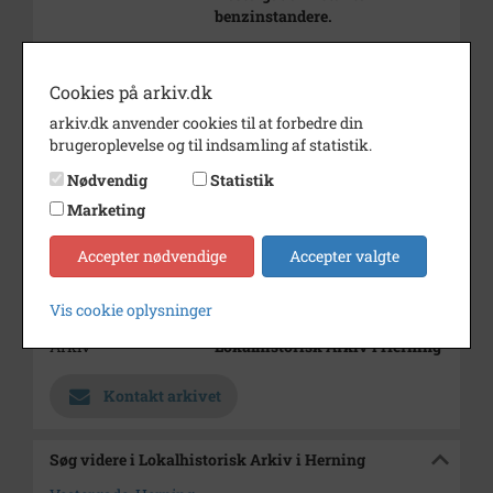
benzinstandere.
Årstal
1934
Cookies på arkiv.dk
Fotograf
ATM - Atelier Moderne, Herning
arkiv.dk anvender cookies til at forbedre din
Størrelse
12 x 16
brugeroplevelse og til indsamling af statistik.
Materiale
s/h positiv
Nødvendig
Statistik
Se på kort
Marketing
Type
Sogn (1000-2050)
Accepter nødvendige
Accepter valgte
Enhed
Sankt Johannes Sogn (Herning
Kommune) (1955-2050)
Vis cookie oplysninger
Arkiv
Lokalhistorisk Arkiv i Herning
Kontakt arkivet
Søg videre i Lokalhistorisk Arkiv i Herning