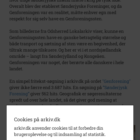
Overalt blev der etableret Sønderjyske Foreninger, og da
Genforeningen var en realitet, måtte enhver egn med
respekt for sig selv have en Genforeningssten.
Som billederne fra Odsherred Lokalarkiv viser, kunne en
Genforeningssten have en ganske betragtelig størrelse og
både tranport og sætning af sten være en begivenhed, der
tiltrak mange tilskuere. Og her er vi i et nordsjællandsk
område – langt fra Sønderjylland og Kongeåen.
Genforeningen var noget, der berørte alle danskere i hele
landet.
En simpel fritekst-søgning i arkiv.dk på ordet
"Genforening"
giver ikke færre end 3.687 hits. En søgning på
”Sønderjysk
Forening”
giver 562 hits. Geografisk er søgeresultaterne
spredt ud over hele landet, så det giver god mening at
undersøge, om der skulle gemme sig noget interessant for
den egn, man kommer fra eller bare interesserer sig for.
Cookies på arkiv.dk
arkiv.dk anvender cookies til at forbedre din
brugeroplevelse og til indsamling af statistik.