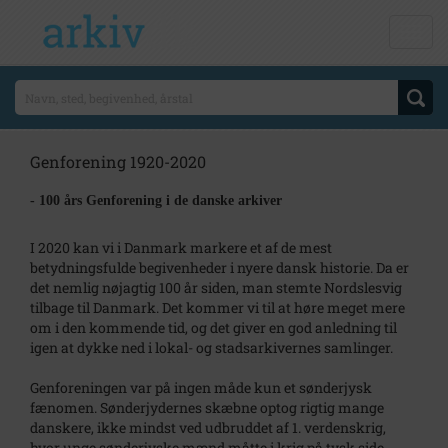
Genforening 1920-2020
- 100 års Genforening i de danske arkiver
I 2020 kan vi i Danmark markere et af de mest
betydningsfulde begivenheder i nyere dansk historie. Da er
det nemlig nøjagtig 100 år siden, man stemte Nordslesvig
tilbage til Danmark. Det kommer vi til at høre meget mere
om i den kommende tid, og det giver en god anledning til
igen at dykke ned i lokal- og stadsarkivernes samlinger.
Genforeningen var på ingen måde kun et sønderjysk
fænomen. Sønderjydernes skæbne optog rigtig mange
danskere, ikke mindst ved udbruddet af 1. verdenskrig,
hvor unge sønderjyske mænd måtte i krig på tysk side.