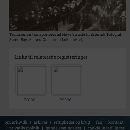
Troldstenen transporteres ad Høve Stræde til Esterhøj (Fotograf:
Søren Bay, Asnæs, Odsherred Lokalarkiv).
Links til relaterede registreringer
B9100
B9096
om arkiv.dk
|
arkiver
|
rettigheder og brug
|
faq
|
kontakt
|
privatlivspolitik
|
handelsbetingelser
|
cookie-indstillinger