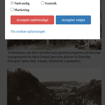
Nødvendig
Statistik
Marketing
Accepter nødvendige
Accepter valgte
Vis cookie oplysninger
Troldstenen, der blev opstillet som genforeningssten på Esterhøj,
transporteres fra Høve Strand gennem skoven til Esterhøj
(Fotograf: Søren Bay, Asnæs, Odsherred Lokalarkiv).