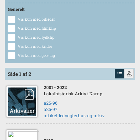
Generelt
Vis kun med billeder
Vis kun med filmklip
Vis kun med lydklip
Vis kun med kilder
Vis kun med geo-tag
Side 1 af 2
2001
- 2022
Lokalhistorisk Arkiv i Karup.
a25-96
a25-97
artikel-ledvogterhus-og-arkiv