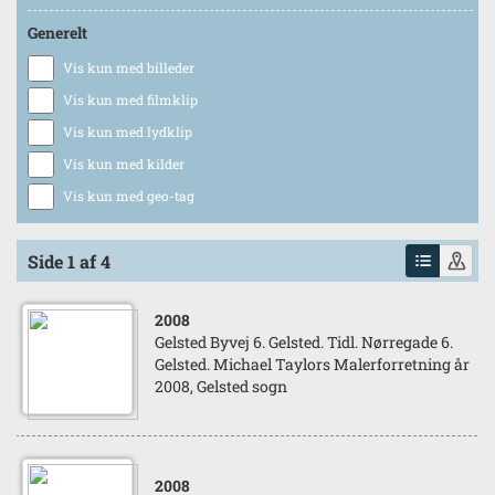
Generelt
Vis kun med billeder
Vis kun med filmklip
Vis kun med lydklip
Vis kun med kilder
Vis kun med geo-tag
Side 1 af 4
2008
Gelsted Byvej 6. Gelsted. Tidl. Nørregade 6.
Gelsted. Michael Taylors Malerforretning år
2008, Gelsted sogn
2008