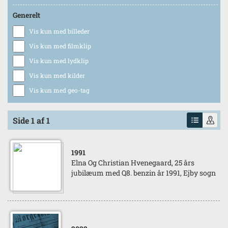
Generelt
Vis kun med billeder
Vis kun med filmklip
Vis kun med lydklip
Vis kun med kilder
Vis kun med geo-tag
Side 1 af 1
1991
Elna Og Christian Hvenegaard, 25 års
jubilæum med Q8. benzin år 1991, Ejby sogn