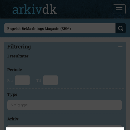
Filtrering
1 resultater
Periode
Fra
Til
Type
Arkiv
×
Frederikssund lokalhistoriske arkiver Frederikssund arkiv