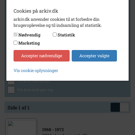
Cookies på arkiv.dk
arkiv.dk anvender cookies til at forbedre din
Geografi
brugeroplevelse og til indsamling af statistik.
Nødvendig
Statistik
Marketing
Generelt
Vis kun med billeder
Accepter nødvendige
Accepter valgte
Vis kun med filmklip
Vis cookie oplysninger
Vis kun med lydklip
Vis kun med kilder
Vis kun med geo-tag
Side 1 af 1
1968
- 1972