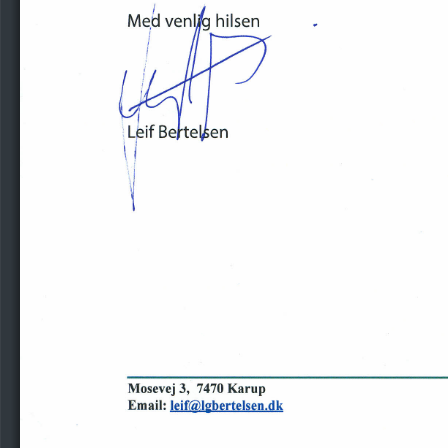
Mosevej
3,
7470
Karup
Email:
leif@lgbertelsen.dk