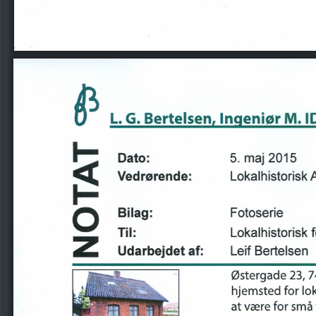
L.   G.
Bertelsen,
Ingeniør
M.ID
Dato:
5.
2015
maj
Vedrørende:
Lokalhistorisk
A
Bilag:
Fotoserie
Til:
Lokalhistorisk
Udarbejdet
af:
Leif
Bertelsen
0stergade
23,
7
hjemsted
for
lok
at
være
for
små