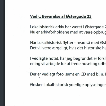
Vedr.:
Bevarelse
af
østergade
23
Lokalhistorisk
arkiv
har
været
i østergade
Nu
er
arkivforholdene
med
at
være
opbrugt
Når
Lokalhistorisk
flytter
- hvad
så
med
øst
Det
vil
være
ærgeligt,
hvis
det
historiske
h
I vedlagte
notat,
har
jeg
begrundet
er
forsl
ening
vil
arbejde
for
at
frede
huset
og
udhu
DeJ
er
vedlagt
foto,
samt
en
CD
med
bI.
a.
"
Ønsker
Lokalhistorisk
yderlige
oplysninger