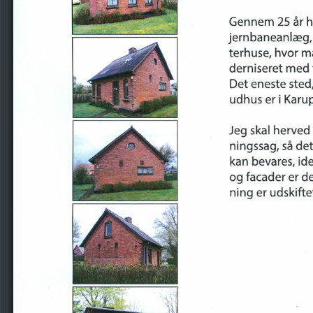
Gennem
25
år
h
jernbaneanlæg,
terhuse,
hvor
m
derniseret
med
Det
eneste
sted,
udhus
er
i Karup
Jeg
skal
herved
ningssag,
så
det
kan
bevares,
ide
og
facader
er
d
ning
er
udskiftet.